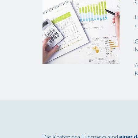
O
I
m
G
M
A
K
Die Kosten des Fuhrparks sind
einer 