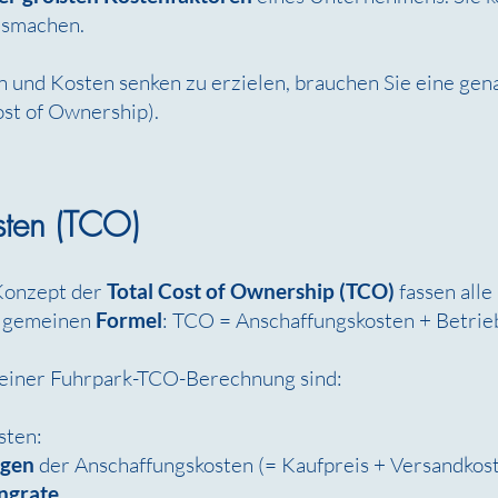
usmachen.
 und Kosten senken zu erzielen, brauchen Sie eine gena
ost of Ownership).
osten (TCO)
Konzept der
Total Cost of Ownership (TCO)
fassen all
llgemeinen
Formel
: TCO = Anschaffungskosten + Betrieb
 einer Fuhrpark-TCO-Berechnung sind:
sten:
ngen
der Anschaffungskosten (= Kaufpreis + Versandkost
ngrate