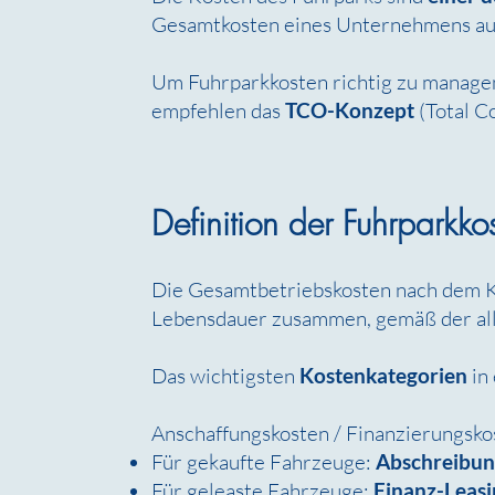
Gesamtkosten eines Unternehmens a
Um Fuhrparkkosten richtig zu managen
empfehlen das
TCO-Konzept
(Total C
Definition der Fuhrparkk
Die Gesamtbetriebskosten nach dem 
Lebensdauer zusammen, gemäß der a
Das wichtigsten
Kostenkategorien
in
Anschaffungskosten / Finanzierungsko
Für gekaufte Fahrzeuge:
Abschreibu
Für geleaste Fahrzeuge:
Finanz-Leasi