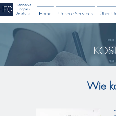
Hennecke
Fuhrpark
Home
Unsere Services
Über U
Beratung
KOST
Wie ka
F